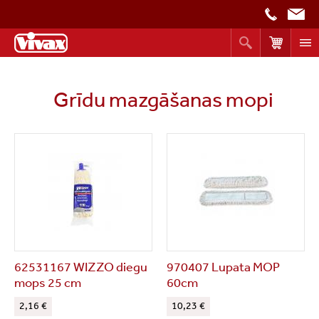
Grīdu mazgāšanas mopi
62531167 WIZZO diegu
970407 Lupata MOP
mops 25 cm
60cm
2,16 €
10,23 €