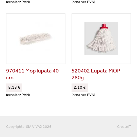
(cena bez PVN)
(cena bez PVN)
970411 Mop lupata 40
520402 Lupata MOP
cm
280g
8,18 €
2,10 €
(cena bez PVN)
(cena bez PVN)
Copyrights: SIA VIVAX 2026
CreateIT