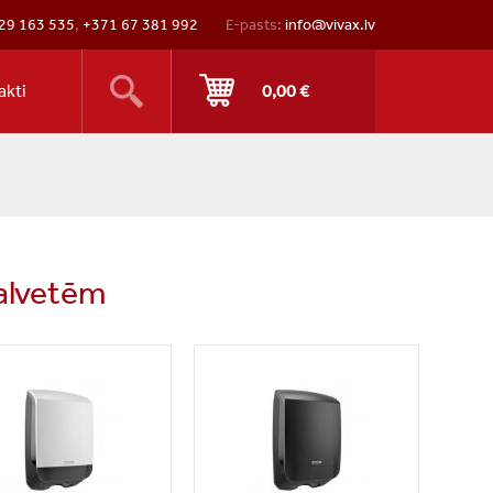
29 163 535
,
+371 67 381 992
E-pasts:
info@vivax.lv
akti
0,00 €
salvetēm