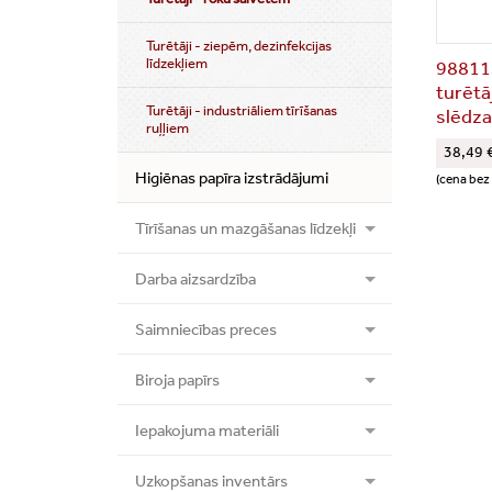
Turētāji - ziepēm, dezinfekcijas
līdzekļiem
988113
turētā
Turētāji - industriāliem tīrīšanas
slēdz
ruļļiem
38,49 
Higiēnas papīra izstrādājumi
(cena bez
Tīrīšanas un mazgāšanas līdzekļi
Darba aizsardzība
Saimniecības preces
Biroja papīrs
Iepakojuma materiāli
Uzkopšanas inventārs