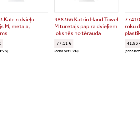
 Katrin dvieļu
988366 Katrin Hand Towel
77410 
js M, metāla,
M turētājs papīra dvieļiem
roku d
ams
loksnēs no tērauda
plasti
€
77,11 €
41,93 
 PVN)
(cena bez PVN)
(cena be