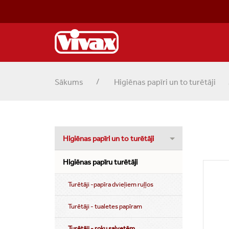
Sākums
Higiēnas papīri un to turētāji
Higiēnas papīri un to turētāji
Higiēnas papīru turētāji
Turētāji -papīra dvieļiem ruļļos
Turētāji - tualetes papīram
Turētāji - roku salvetēm