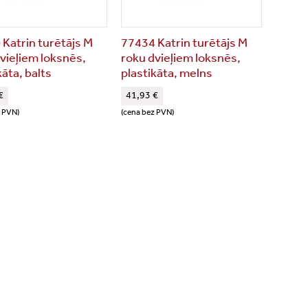
Katrin turētājs M
77434 Katrin turētājs M
vieļiem loksnēs,
roku dvieļiem loksnēs,
kāta, balts
plastikāta, melns
€
41,93 €
z PVN)
(cena bez PVN)