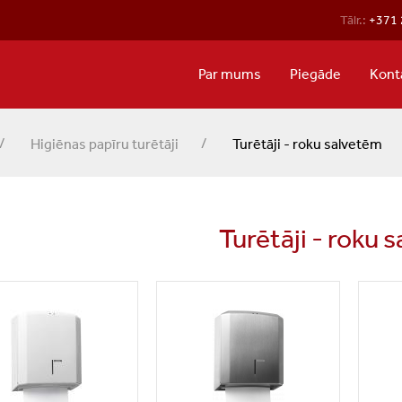
Tālr.:
+371 
Par mums
Piegāde
Kont
Higiēnas papīru turētāji
Turētāji - roku salvetēm
Turētāji - roku 